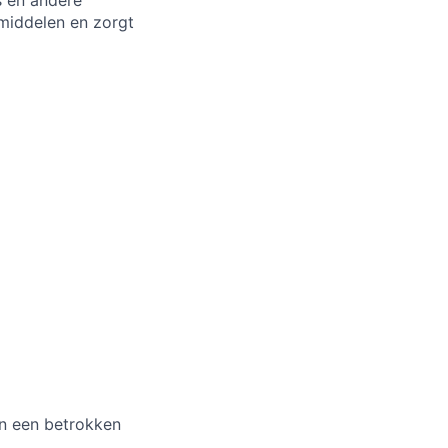
s en andere
pmiddelen en zorgt
an een betrokken