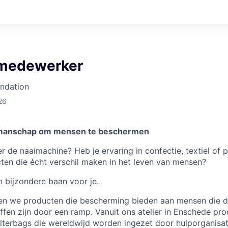
emedewerker
undation
26
kmanschap om mensen te beschermen
er de naaimachine? Heb je ervaring in confectie, textiel of p
en die écht verschil maken in het leven van mensen?
 bijzondere baan voor je.
ken we producten die bescherming bieden aan mensen die da
roffen zijn door een ramp. Vanuit ons atelier in Enschede p
elterbags die wereldwijd worden ingezet door hulporganisa