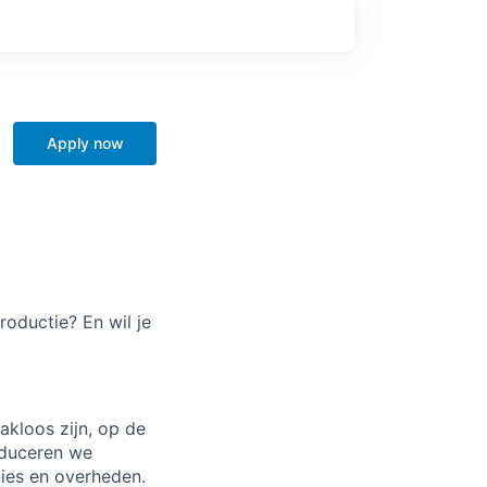
Apply now
roductie? En wil je
kloos zijn, op de
roduceren we
ties en overheden.