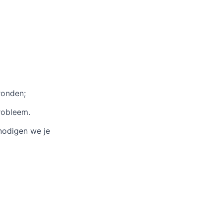
ronden;
robleem.
nodigen we je