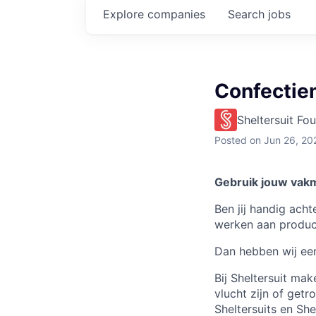
Explore
companies
Search
jobs
Confecti
Sheltersuit Fo
Posted
on Jun 26, 20
Gebruik jouw va
Ben jij handig acht
werken aan product
Dan hebben wij een
Bij Sheltersuit ma
vlucht zijn of get
Sheltersuits en Sh