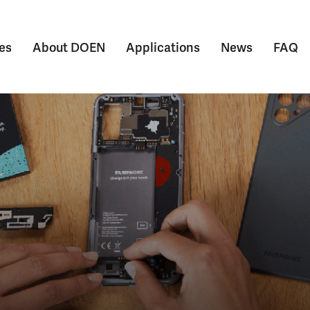
es
About DOEN
Applications
News
FAQ
Submenu voor Themes
Submenu voor About DOEN
Submenu voor Appl