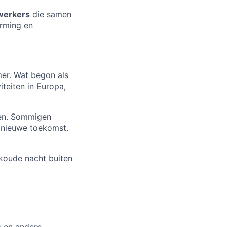
werkers
die samen
erming en
er. Wat begon als
iteiten in Europa,
men. Sommigen
n nieuwe toekomst.
n koude nacht buiten