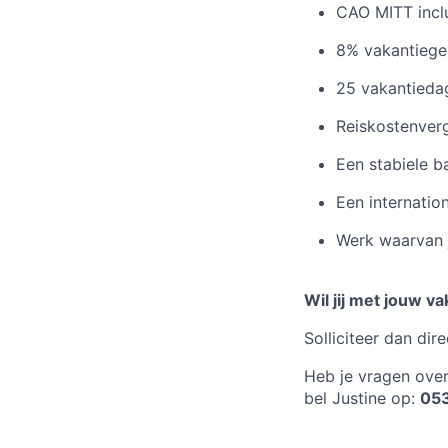
CAO MITT incl
8% vakantiege
25 vakantiedag
Reiskostenver
Een stabiele b
Een internatio
Werk waarvan j
Wil jij met jouw 
Solliciteer dan di
Heb je vragen ove
bel Justine op:
05