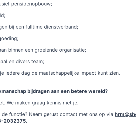
usief pensioenopbouw;
ld;
en bij een fulltime dienstverband;
goeding;
aan binnen een groeiende organisatie;
naal en divers team;
e iedere dag de maatschappelijke impact kunt zien.
vakmanschap bijdragen aan een betere wereld?
rect. We maken graag kennis met je.
r de functie? Neem gerust contact met ons op via
hrm@she
3-2032375
.