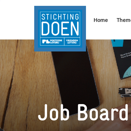
Home
Them
Job Board