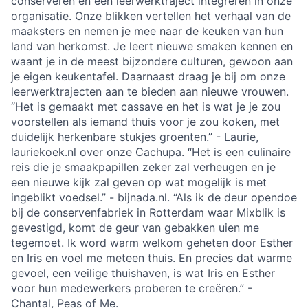
conserveren en een leerwerktraject integreren in onze
organisatie. Onze blikken vertellen het verhaal van de
maaksters en nemen je mee naar de keuken van hun
land van herkomst. Je leert nieuwe smaken kennen en
waant je in de meest bijzondere culturen, gewoon aan
je eigen keukentafel. Daarnaast draag je bij om onze
leerwerktrajecten aan te bieden aan nieuwe vrouwen.
“Het is gemaakt met cassave en het is wat je je zou
voorstellen als iemand thuis voor je zou koken, met
duidelijk herkenbare stukjes groenten.” - Laurie,
lauriekoek.nl over onze Cachupa. “Het is een culinaire
reis die je smaakpapillen zeker zal verheugen en je
een nieuwe kijk zal geven op wat mogelijk is met
ingeblikt voedsel.” - bijnada.nl. “Als ik de deur opendoe
bij de conservenfabriek in Rotterdam waar Mixblik is
gevestigd, komt de geur van gebakken uien me
tegemoet. Ik word warm welkom geheten door Esther
en Iris en voel me meteen thuis. En precies dat warme
gevoel, een veilige thuishaven, is wat Iris en Esther
voor hun medewerkers proberen te creëren.” -
Chantal, Peas of Me.